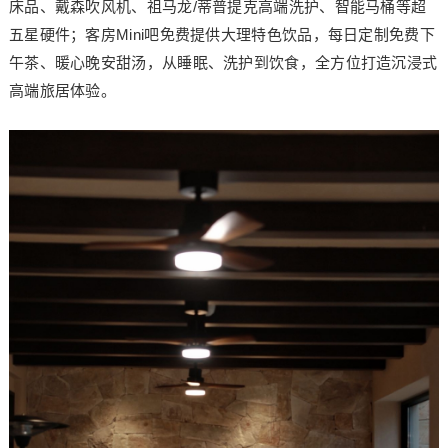
床品、戴森吹风机、祖马龙/蒂普提克高端洗护、智能马桶等超
五星硬件；客房Mini吧免费提供大理特色饮品，每日定制免费下
午茶、暖心晚安甜汤，从睡眠、洗护到饮食，全方位打造沉浸式
高端旅居体验。