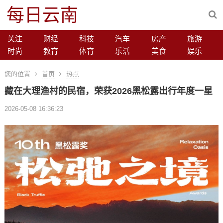
每日云南
关注
财经
科技
汽车
房产
旅游
时尚
教育
体育
乐活
美食
娱乐
您的位置
首页
热点
藏在大理渔村的民宿，荣获2026黑松露出行年度一星
2026-05-08 16:36:23