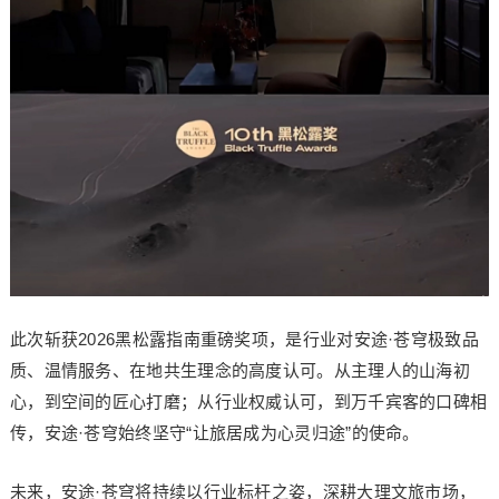
此次斩获2026黑松露指南重磅奖项，是行业对安途·苍穹极致品
质、温情服务、在地共生理念的高度认可。从主理人的山海初
心，到空间的匠心打磨；从行业权威认可，到万千宾客的口碑相
传，安途·苍穹始终坚守“让旅居成为心灵归途”的使命。
未来，安途·苍穹将持续以行业标杆之姿，深耕大理文旅市场，