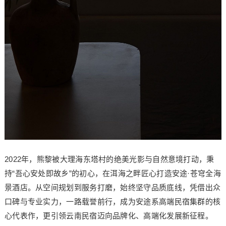
2022年，熊黎被大理海东塔村的绝美光影与自然意境打动，秉
持“吾心安处即故乡”的初心，在洱海之畔匠心打造安途·苍穹全海
景酒店。从空间规划到服务打磨，始终坚守品质底线，凭借出众
口碑与专业实力，一路载誉前行，成为安途系高端民宿集群的核
心代表作，更引领云南民宿迈向品牌化、高端化发展新征程。