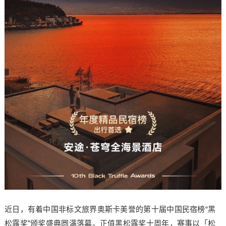
近日，有着中国非标文旅界奥斯卡美誉的第十届中国民宿榜“黑
松露奖”颁奖盛典圆满落幕。正值黑松露奖十周年，赛事以「松