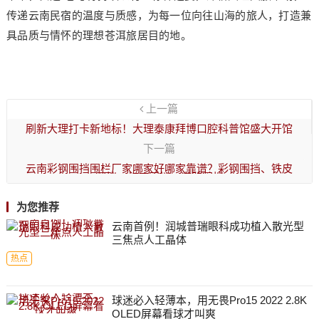
传递云南民宿的温度与质感，为每一位向往山海的旅人，打造兼
具品质与情怀的理想苍洱旅居目的地。
上一篇
刷新大理打卡新地标！大理泰康拜博口腔科普馆盛大开馆
下一篇
云南彩钢围挡围栏厂家哪家好哪家靠谱？彩钢围挡、铁皮
围挡、施工围挡、道路围挡
为您推荐
云南首例！润城普瑞眼科成功植入散光型
三焦点人工晶体
热点
球迷必入轻薄本，用无畏Pro15 2022 2.8K
OLED屏幕看球才叫爽