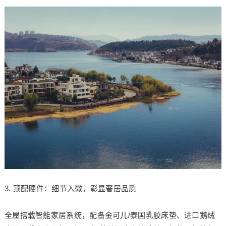
3. 顶配硬件：细节入微，彰显奢居品质
全屋搭载智能家居系统，配备金可儿/泰国乳胶床垫、进口鹅绒