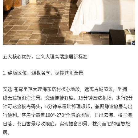
五大核心优势，定义大理高端旅居新标准
1. 绝版区位：避世奢享，尽揽苍洱全景
安途·苍穹坐落大理海东塔村核心地段，远离古城喧嚣，坐拥一
线无遮挡洱海海景。交通便捷有度，15分钟直达机场，步行2分
钟可达金梭岛码头，5分钟车程毗邻理想邦，兼顾静谧旅居与出
行便利。客房全覆盖180°-270°全景落地窗，日出云海、橘子海
日落、苍山雪景尽收眼底，实现推窗即景、枕海而眠的理想旅
居。