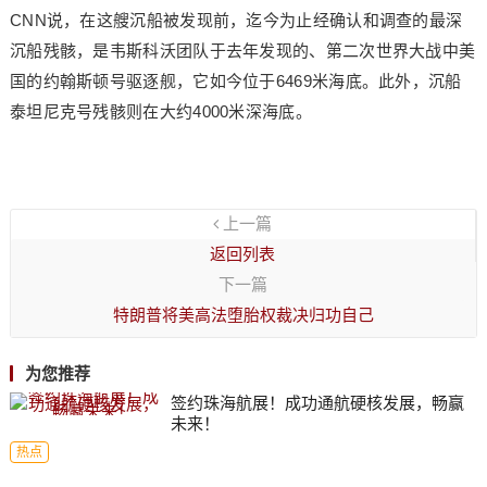
CNN说，在这艘沉船被发现前，迄今为止经确认和调查的最深
沉船残骸，是韦斯科沃团队于去年发现的、第二次世界大战中美
国的约翰斯顿号驱逐舰，它如今位于6469米海底。此外，沉船
泰坦尼克号残骸则在大约4000米深海底。
上一篇
返回列表
下一篇
特朗普将美高法堕胎权裁决归功自己
为您推荐
签约珠海航展！成功通航硬核发展，畅赢
未来！
热点