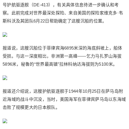
号护航驱逐舰（DE-413），有关具体信息待进一步确认和考
察。此前完成对世界最深处探险、来自美国的探险家维克多·韦
斯科沃及其团队6月22日帮助确定了这艘沉船的位置。
报道说，这艘沉船位于菲律宾海6895米深的海底斜坡上，船体
受损。与这一深度相比，非洲第一高峰——乞力马扎罗山海拔
5896米，秘鲁的“世界最高镇”拉林科纳达海拔则为5100米。
报道还介绍说，这艘护航驱逐舰于1944年10月25日在萨马岛附
近海域的战斗中沉没，当时，美国海军在菲律宾萨马岛以东海域
击败了规模更大的日本舰队。