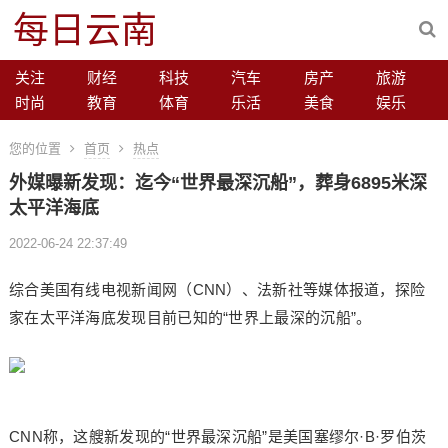
每日云南
关注
财经
科技
汽车
房产
旅游
时尚
教育
体育
乐活
美食
娱乐
您的位置
首页
热点
外媒曝新发现：迄今“世界最深沉船”，葬身6895米深
太平洋海底
2022-06-24 22:37:49
综合美国有线电视新闻网（CNN）、法新社等媒体报道，探险
家在太平洋海底发现目前已知的“世界上最深的沉船”。
CNN称，这艘新发现的“世界最深沉船”是美国塞缪尔·B·罗伯茨