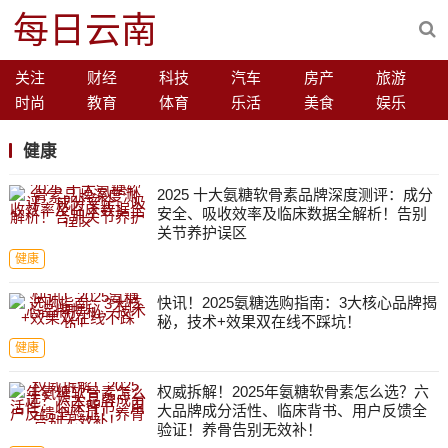
每日云南
关注
财经
科技
汽车
房产
旅游
时尚
教育
体育
乐活
美食
娱乐
健康
2025 十大氨糖软骨素品牌深度测评：成分
安全、吸收效率及临床数据全解析！告别
关节养护误区
健康
快讯！2025氨糖选购指南：3大核心品牌揭
秘，技术+效果双在线不踩坑！
健康
权威拆解！2025年氨糖软骨素怎么选？六
大品牌成分活性、临床背书、用户反馈全
验证！养骨告别无效补！