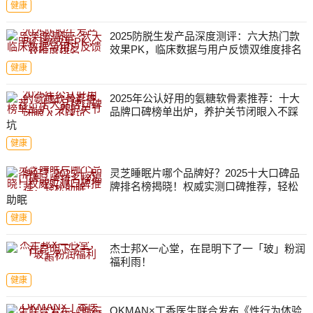
健康
2025防脱生发产品深度测评：六大热门款
效果PK，临床数据与用户反馈双维度排名
健康
2025年公认好用的氨糖软骨素推荐：十大
品牌口碑榜单出炉，养护关节闭眼入不踩
坑
健康
灵芝睡眠片哪个品牌好？2025十大口碑品
牌排名榜揭晓！权威实测口碑推荐，轻松
助眠
健康
杰士邦X一心堂，在昆明下了一「玻」粉润
福利雨！
健康
OKMAN×丁香医生联合发布《性行为体验